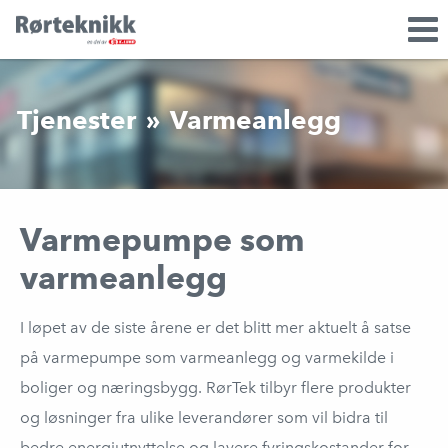
Skip
Font
to
size
content
tip
Tjenester
»
Varmeanlegg
Varmepumpe som
varmeanlegg
I løpet av de siste årene er det blitt mer aktuelt å satse
på varmepumpe som varmeanlegg og varmekilde i
boliger og næringsbygg. RørTek tilbyr flere produkter
og løsninger fra ulike leverandører som vil bidra til
bedre energiutnyttelse og lavere fyringskostander for