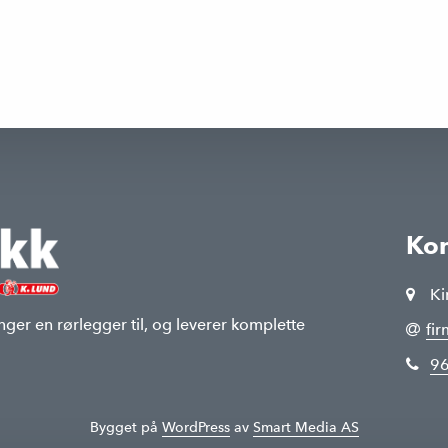
Kon
Ki
nger en rørlegger til, og leverer komplette
fi
96
Bygget på
WordPress
av
Smart Media AS