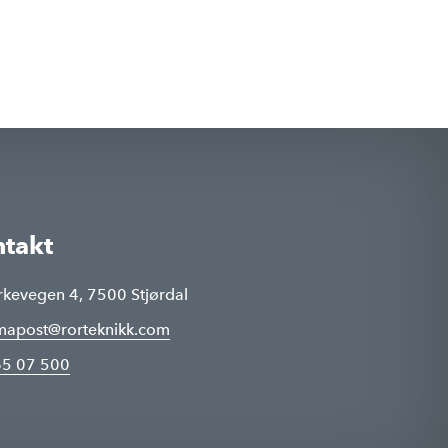
takt
rkevegen 4, 7500 Stjørdal
rmapost@rorteknikk.com
5 07 500