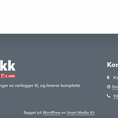
Kon
Ki
nger en rørlegger til, og leverer komplette
fi
96
Bygget på
WordPress
av
Smart Media AS