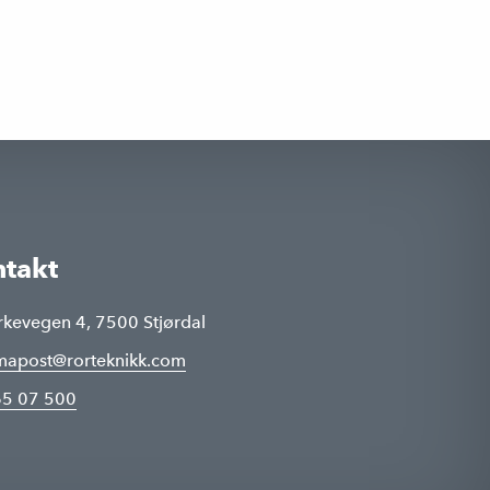
takt
rkevegen 4, 7500 Stjørdal
rmapost@rorteknikk.com
5 07 500